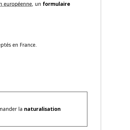
on européenne
, un
formulaire
ptés en France.
mander la
naturalisation