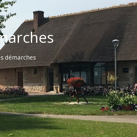
marches
es démarches