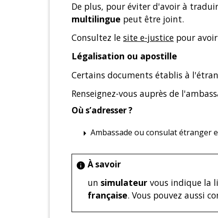
De plus, pour éviter d'avoir à tradui
multilingue
peut être joint.
Consultez le
site e-justice
pour avoir
Légalisation ou apostille
Certains documents établis à l'étra
Renseignez-vous auprès de l'ambass
Où s’adresser ?
Ambassade ou consulat étranger e
arrow_right
À savoir
info
un
simulateur
vous indique la l
française
. Vous pouvez aussi c