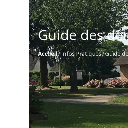
Guide des dé
Accueil
Infos Pratiques
Guide d
/
/