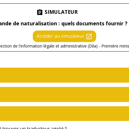
SIMULATEUR
assignment
de de naturalisation : quels documents fournir ?
Accéder au simulateur
open_in_new
rection de l'information légale et administrative (Dila) - Première minis
 trouver un traducteur agréé ?