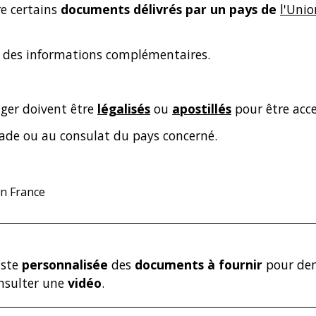
re certains
documents délivrés par un pays de
l'Uni
 des informations complémentaires.
nger doivent être
légalisés
ou
apostillés
pour être acce
ade ou au consulat du pays concerné.
n France
iste
personnalisée
des
documents à fournir
pour de
onsulter une
vidéo
.