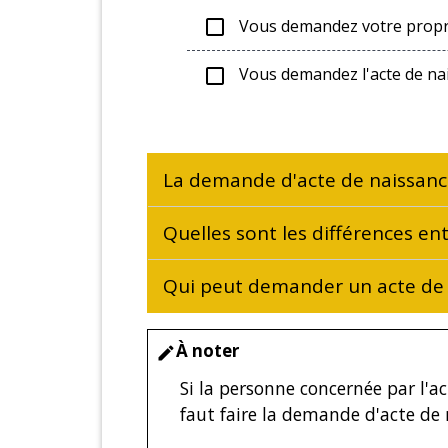
Vous demandez votre propre
check_box_outline_blank
Vous demandez l'acte de na
check_box_outline_blank
La demande d'acte de naissance
Quelles sont les différences ent
Qui peut demander un acte de 
À noter
edit
Si la personne concernée par l'a
faut faire la demande d'acte de 