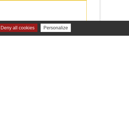
Deny all cookies
Personalize
Signaler une erreur sur cette page
Liens
Cdc Yvetot Normandie