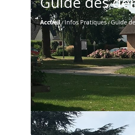
Guide des dé
Accueil
Infos Pratiques
Guide d
/
/