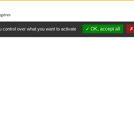
angères
 control over what you want to activate
OK, accept all
angères