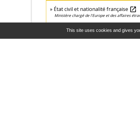
État civil et nationalité française
open_in_new
Ministère chargé de l'Europe et des affaires étr
Les naissances à l'étranger
open_in_new
This site uses cookies and gives you
Ministère chargé de l'Europe et des affaires étr
Mairie, Horaires &
Contact