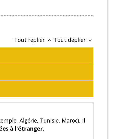
Tout replier
Tout déplier
keyboard_arrow_up
keyboard_arrow_down
emple, Algérie, Tunisie, Maroc), il
ées à l'étranger
.