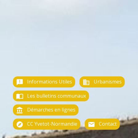
Informations Utiles
Urbanismes
announcement
business
Les bulletins communaux
import_contacts
Démarches en lignes
account_balance
CC Yvetot-Normandie
Contact
explore
email