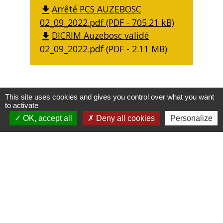
Arrêté PCS AUZEBOSC
file_download
02_09_2022.pdf (PDF - 705.21 kB)
DICRIM Auzebosc validé
file_download
02_09_2022.pdf (PDF - 2.11 MB)
This site uses cookies and gives you control over what you want
to activate
OK, accept all
Deny all cookies
Personalize
Mairie, Horaires & Contact