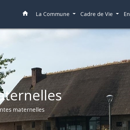
home
La Commune
Cadre de Vie
En
aternelles
antes maternelles