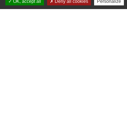
OK, accept all
Deny all cookies
Personalize
Signaler une erreur sur cette page
Mairie, Horaires & Contact
Mairie Auzebosc
2, Rue Hutcheson
76190 Auzebosc - FRANCE
+33 2 35 95 13 48
Contact par formulaire