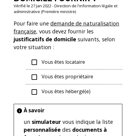
Vérifié le 27 Jan 2022 - Direction de l'information légale et
administrative (Première ministre)
Pour faire une
demande de naturalisation
française
, vous devez fournir les
justificatifs de domicile
suivants, selon
votre situation :
Vous êtes locataire
check_box_outline_blank
Vous êtes propriétaire
check_box_outline_blank
Vous êtes hébergé(e)
check_box_outline_blank
À savoir
info
un
simulateur
vous indique la liste
personnalisée
des
documents à