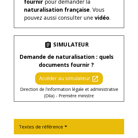
fournir
pour demander la
naturalisation française
. Vous
pouvez aussi consulter une
vidéo
.
SIMULATEUR
assignment
Demande de naturalisation : quels
documents fournir ?
Accéder au simulateur
open_in_new
Direction de l'information légale et administrative
(Dila) - Première ministre
Textes de référence