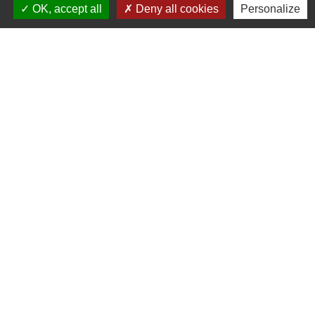
OK, accept all
Deny all cookies
Personalize
Signaler une erreur sur cette page
Mairie, Horaires & Contact
Mairie Auzebosc
2, Rue Hutcheson
76190 Auzebosc - FRANCE
+33 2 35 95 13 48
Contact par formulaire