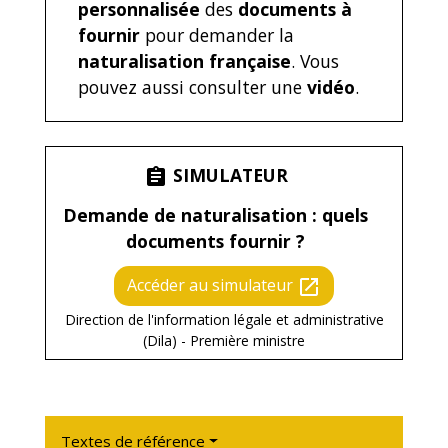
personnalisée
des
documents à
fournir
pour demander la
naturalisation française
. Vous
pouvez aussi consulter une
vidéo
.
SIMULATEUR
assignment
Demande de naturalisation : quels
documents fournir ?
Accéder au simulateur
open_in_new
Direction de l'information légale et administrative
(Dila) - Première ministre
Textes de référence