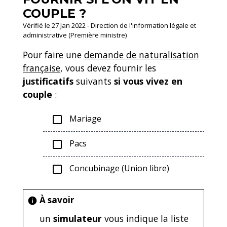
COUPLE ?
Vérifié le 27 Jan 2022 - Direction de l'information légale et
administrative (Première ministre)
Pour faire une
demande de naturalisation
française
, vous devez fournir les
justificatifs
suivants
si vous vivez en
couple
:
Mariage
check_box_outline_blank
Pacs
check_box_outline_blank
Concubinage (Union libre)
check_box_outline_blank
À savoir
info
un
simulateur
vous indique la liste