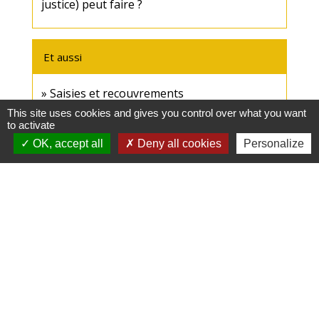
justice) peut faire ?
Et aussi
Saisies et recouvrements
Justice
This site uses cookies and gives you control over what you want
to activate
Huissier de justice (à présent appelé
OK, accept all
Deny all cookies
Personalize
commissaire de justice)
Justice
Signaler une erreur sur cette page