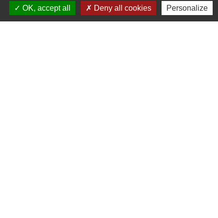
nombre de suffrages recueillis de chaque
OK, accept all
Deny all cookies
Personalize
délibération). Pour l’information du public :
dans la huitaine, il est affiché à l’extérieur
de la mairie et publié sur le site de la ville,
dans cette rubrique.
Procès-verbal
Les séances font l'objet d'un procès-verbal
dont la forme est laissée libre au président,
mais qui doit faire apparaître tous les
éléments indispensables à la délibération.
Délibérations
Les délibérations du Conseil municipal sont
exécutoires de plein droit après affichage