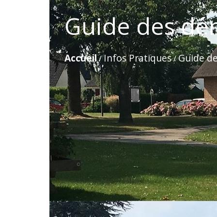
Guide des dé
Accueil
Infos Pratiques
Guide d
/
/