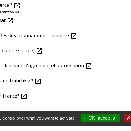
erce ?
open_in_new
le-de-France
anat
open_in_new
effes des tribunaux de commerce
open_in_new
'utilité sociale)
open_in_new
 : demande d'agrément et autorisation
open_in_new
e en franchise ?
open_in_new
n France?
open_in_new
 control over what you want to activate
OK, accept all