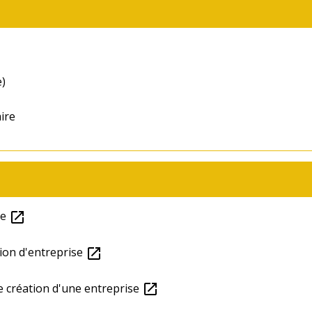
)
ire
se
open_in_new
tion d'entreprise
open_in_new
de création d'une entreprise
open_in_new