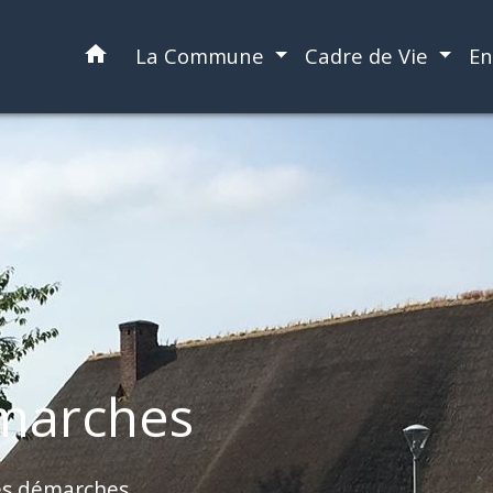
home
La Commune
Cadre de Vie
En
marches
es démarches