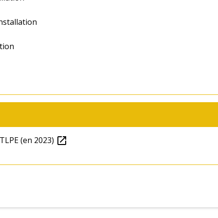
nstallation
ation
 TLPE (en 2023)
open_in_new