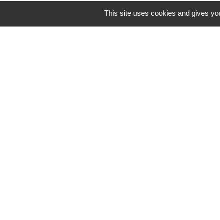
This site uses cookies and gives you
Mairie, Horaires &
Contact
Mairie Auzebosc
2, Rue Hutcheson
76190 Auzebosc - FRANCE
+33 2 35 95 13 48
Contact par formulaire
-
Mentions légales
Politique de confidential