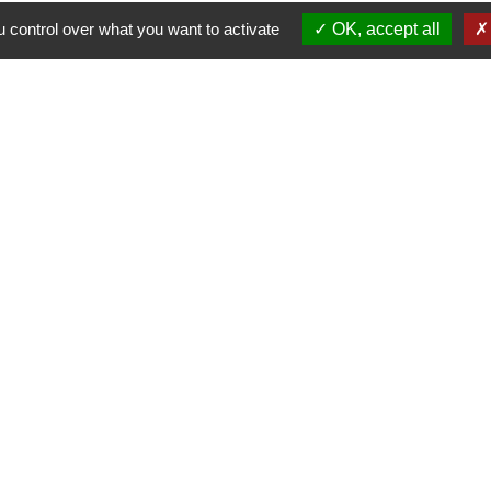
 control over what you want to activate
OK, accept all
-
-
-
ité
Accessibilité
Plan du site
Gestion des cookies