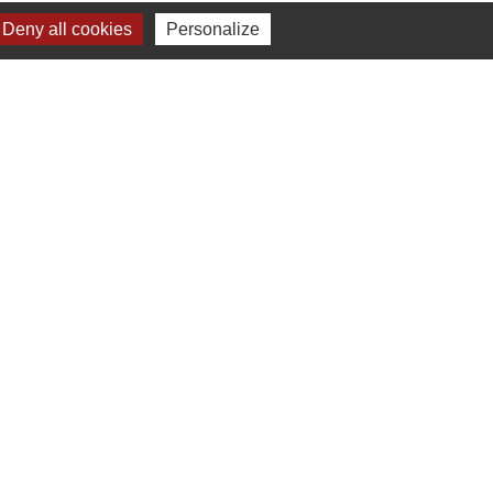
Deny all cookies
Personalize
Liens
Cdc Yvetot Normandie
Département de Seine Maritime
Préfecture de la Seine Maritime
Région Normandie