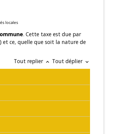
tés locales
a commune
. Cette taxe est due par
 et ce, quelle que soit la nature de
Tout replier
Tout déplier
keyboard_arrow_up
keyboard_arrow_down