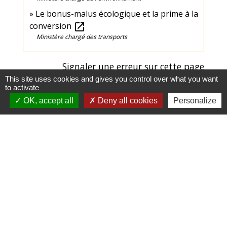
Le bonus-malus écologique et la prime à la
conversion
open_in_new
Ministère chargé des transports
Signaler une erreur sur cette page
This site uses cookies and gives you control over what you want
to activate
OK, accept all
Deny all cookies
Personalize
Mairie, Horaires & Contact
Mairie Auzebosc
2, Rue Hutcheson