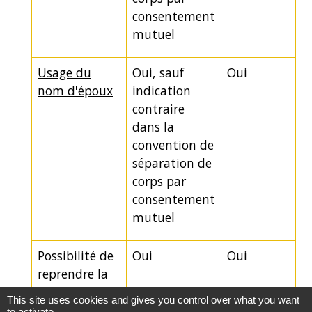
consentement
mutuel
Usage du
Oui, sauf
Oui
nom d'époux
indication
contraire
dans la
convention de
séparation de
corps par
consentement
mutuel
Possibilité de
Oui
Oui
reprendre la
vie commune
This site uses cookies and gives you control over what you want
to activate