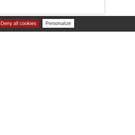
Deny all cookies
Personalize
Liens
Cdc Yvetot Normandie
Département de Seine Maritime
Préfecture de la Seine Maritime
Région Normandie