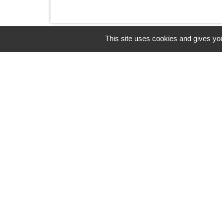
This site uses cookies and gives you
Mairie, Horaires &
Contact
Mairie Auzebosc
2, Rue Hutcheson
76190 Auzebosc - FRANCE
+33 2 35 95 13 48
Contact par formulaire