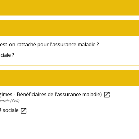
 est-on rattaché pour l'assurance maladie ?
ciale ?
imes - Bénéficiaires de l'assurance maladie)
open_in_new
ertés (Cnil)
té sociale
open_in_new