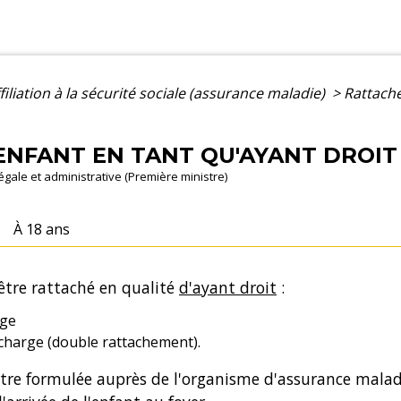
filiation à la sécurité sociale (assurance maladie)
>
Rattache
NFANT EN TANT QU'AYANT DROIT 
légale et administrative (Première ministre)
À 18 ans
être rattaché en qualité
d'ayant droit
:
rge
 charge (double rattachement).
re formulée auprès de l'organisme d'assurance malad