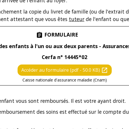
l'arrivée de l'enfant au foyer.
chement la copie du livret de famille (ou de l'extrait d
ent attestant que vous êtes
tuteur
de l'enfant ou que 
FORMULAIRE
assignment
s enfants à l'un ou aux deux parents - Assurance
Cerfa n° 14445*02
Accéder au formulaire (pdf - 50.0 KB)
open_in_new
Caisse nationale d'assurance maladie (Cnam)
'enfant vous sont remboursés. Il est votre ayant droit.
emboursement des soins est effectué sur le compte du