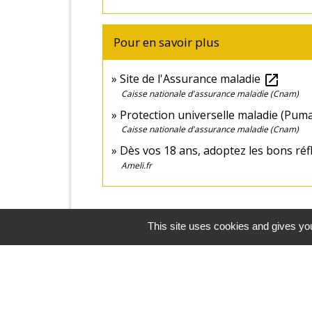
Pour en savoir plus
Site de l'Assurance maladie
open_in_new
Caisse nationale d'assurance maladie (Cnam)
Protection universelle maladie (Pum
Caisse nationale d'assurance maladie (Cnam)
Dès vos 18 ans, adoptez les bons ré
Ameli.fr
This site uses cookies and gives you