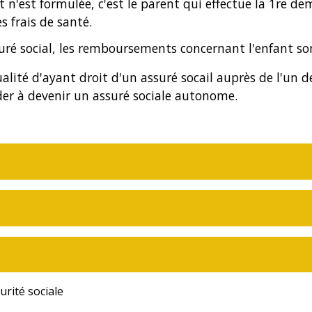
'est formulée, c'est le parent qui effectue la 1
re
dem
s frais de santé.
suré social, les remboursements concernant l'enfant son
alité d'ayant droit d'un assuré socail auprès de l'un d
er à devenir un assuré sociale autonome.
rité sociale