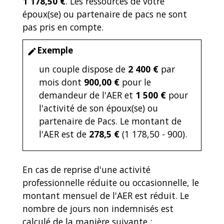
1 178,50 €
. Les ressources de votre
époux(se) ou partenaire de pacs ne sont
pas pris en compte.
Exemple
edit
un couple dispose de
2 400 €
par
mois dont
900,00 €
pour le
demandeur de l'AER et
1 500 €
pour
l'activité de son époux(se) ou
partenaire de Pacs. Le montant de
l'AER est de
278,5 €
(1 178,50 - 900).
En cas de reprise d'une activité
professionnelle réduite ou occasionnelle, le
montant mensuel de l'AER est réduit. Le
nombre de jours non indemnisés est
calculé de la manière suivante :