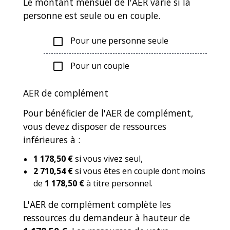
Le montant mensuel de l'AER varie si la
personne est seule ou en couple.
Pour une personne seule
check_box_outline_blank
Pour un couple
check_box_outline_blank
AER de complément
Pour bénéficier de l'AER de complément,
vous devez disposer de ressources
inférieures à :
1 178,50 €
si vous vivez seul,
2 710,54 €
si vous êtes en couple dont moins
de
1 178,50 €
à titre personnel.
L'AER de complément complète les
ressources du demandeur à hauteur de