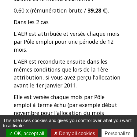
0,60 x (rémunération brute /
39,28 €
).
Dans les 2 cas
L'AER est attribuée et versée chaque mois
par Pôle emploi pour une période de 12
mois.
L'AER est reconduite ensuite dans les
mêmes conditions que lors de la 1
ère
attribution, si vous avez perçu l'allocation
avant le 1
er
janvier 2011.
Elle est versée chaque mois par Pôle
emploi à terme échu (par exemple début
novembre pour l'allocation du mois
d'octobre).
This site uses cookies and gives you control over what you want
to activate
Lorsque le bénéficiaire de l'AER de
OK, accept all
Deny all cookies
Personalize