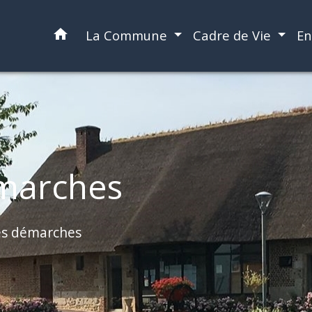
home
La Commune
Cadre de Vie
En
marches
es démarches