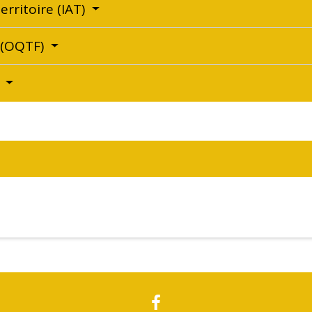
erritoire (IAT)
e (OQTF)
s