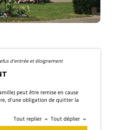
efus d'entrée et éloignement
NT
 famille) peut être remise en cause
re, d'une obligation de quitter la
Tout replier
Tout déplier
keyboard_arrow_up
keyboard_arrow_down