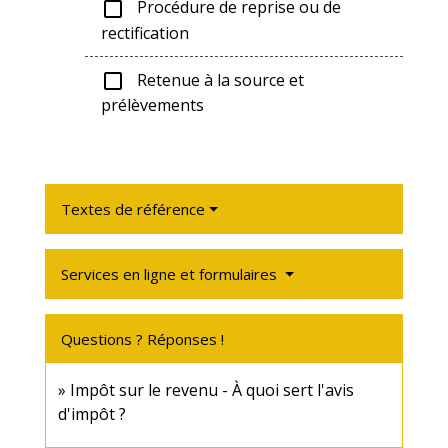
Procédure de reprise ou de
check_box_outline_blank
rectification
Retenue à la source et
check_box_outline_blank
prélèvements
Textes de référence
Services en ligne et formulaires
Questions ? Réponses !
Impôt sur le revenu - À quoi sert l'avis
d'impôt ?