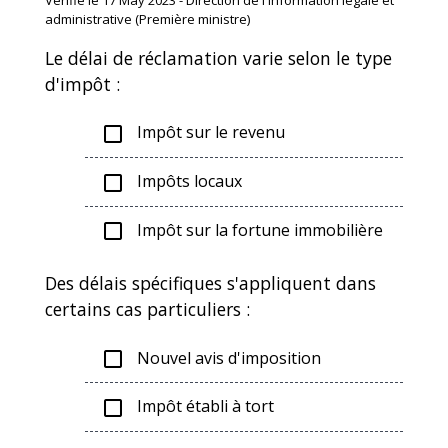
administrative (Première ministre)
Le délai de réclamation varie selon le type
d'impôt :
Impôt sur le revenu
check_box_outline_blank
Impôts locaux
check_box_outline_blank
Impôt sur la fortune immobilière
check_box_outline_blank
Des délais spécifiques s'appliquent dans
certains cas particuliers :
Nouvel avis d'imposition
check_box_outline_blank
Impôt établi à tort
check_box_outline_blank