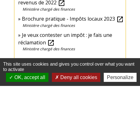
revenus de 2022
open_in_new
Ministère chargé des finances
Brochure pratique - Impôts locaux 2023
open_in_new
Ministère chargé des finances
Je veux contester un impôt : je fais une
réclamation
open_in_new
Ministère chargé des finances
This site uses cookies and gives you control over what you want
Signaler une erreur sur cette page
to activate
OK, accept all
Deny all cookies
Personalize
Mairie, Horaires & Contact